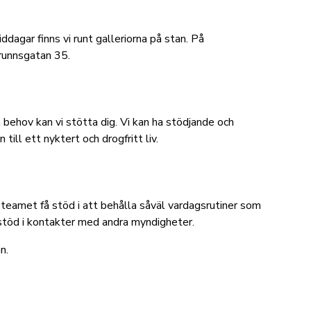
ddagar finns vi runt galleriorna på stan. På
Brunnsgatan 35.
 behov kan vi stötta dig. Vi kan ha stödjande och
ill ett nyktert och drogfritt liv.
eamet få stöd i att behålla såväl vardagsrutiner som
 stöd i kontakter med andra myndigheter.
an.