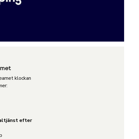
amet
eamet klockan
mer:
altjänst efter
p