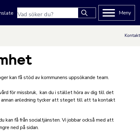
Sökfras
Meny
nslate
Type 2 or more characters
for results.
Kontakt
amhet
droger kan få stöd av kommunens uppsökande team.
 för missbruk, kan du i stället höra av dig till det
nnan anledning tycker att steget till att ta kontakt
 kan få från socialtjänsten. Vi jobbar också med att
ängre ned på sidan.