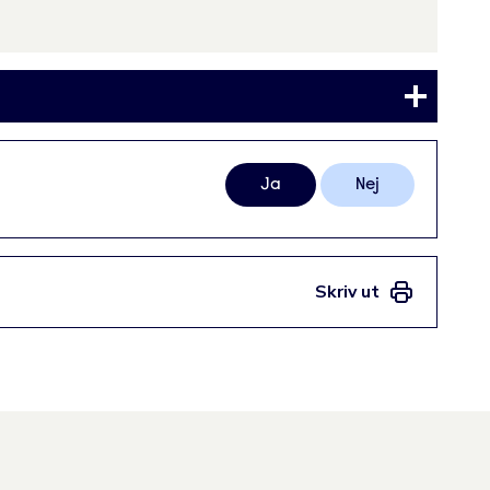
Ja
Nej
Skriv ut