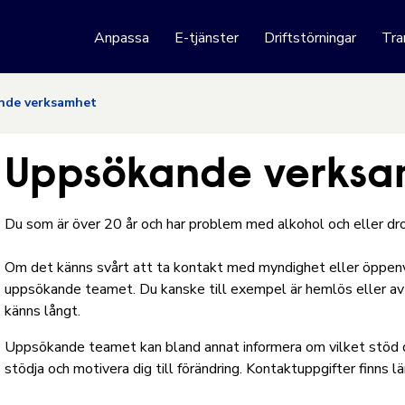
 webbplats
Anpassa
E-tjänster
Driftstörningar
Tra
Hoppa till innehåll
nde verksamhet
Uppsökande verks
Du som är över 20 år och har problem med alkohol och eller 
Om det känns svårt att ta kontakt med myndighet eller öppenvård
uppsökande teamet. Du kanske till exempel är hemlös eller av a
känns långt.
Uppsökande teamet kan bland annat informera om vilket stöd du
stödja och motivera dig till förändring. Kontaktuppgifter finns l