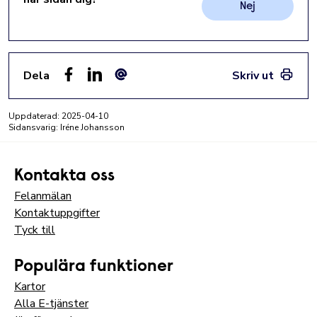
Nej
Dela
Skriv ut
Facebook
LinkedIn
E-post
Uppdaterad:
2025-04-10
Sidansvarig: Iréne Johansson
Kontakta oss
Felanmälan
Kontaktuppgifter
Tyck till
Populära funktioner
Kartor
Alla E-tjänster