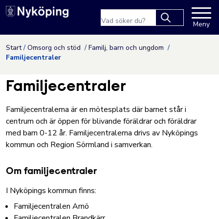
Nyköpings kommuns webbpla
Sökfras
Meny
Type 2 or more
characters for
Hoppa till innehåll
Start
Omsorg och stöd
Familj, barn och ungdom
results.
Familjecentraler
Familjecentraler
Familjecentralerna är en mötesplats där barnet står i
centrum och är öppen för blivande föräldrar och föräldrar
med barn 0-12 år. Familjecentralerna drivs av Nyköpings
kommun och Region Sörmland i samverkan.
Om familjecentraler
I Nyköpings kommun finns:
Familjecentralen Arnö
Familjecentralen Brandkärr