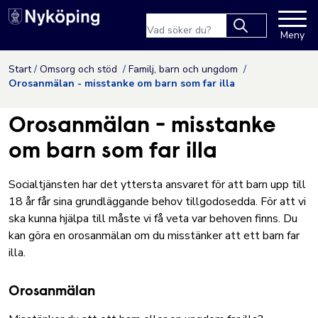
Nyköpings kommuns webbpla
Sökfras
Meny
Type 2 or more
characters for
Hoppa till innehåll
Start
Omsorg och stöd
Familj, barn och ungdom
results.
Orosanmälan - misstanke om barn som far illa
Orosanmälan - misstanke
om barn som far illa
Socialtjänsten har det yttersta ansvaret för att barn upp till
18 år får sina grundläggande behov tillgodosedda. För att vi
ska kunna hjälpa till måste vi få veta var behoven finns. Du
kan göra en orosanmälan om du misstänker att ett barn far
illa.
Orosanmälan