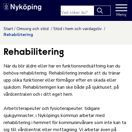
Nyköpings kommuns webbpla
Sökfras
Meny
Type 2 or more
characters for
Hoppa till innehåll
Start
Omsorg och stöd
Stöd i hem och vardagsliv
results.
Rehabilitering
Rehabilitering
När du blir äldre eller har en funktionsnedsättning kan du
behöva rehabilitering. Rehabilitering innebär att du tränar
upp olika funktioner eller förmågor efter en skada eller
sjukdom. Rehabiliteringen kan ske både på sjukhuset, på
vårdcentralen och i ditt eget hem.
Arbetsterapeuter och fysioterapeuter, tidigare
sjukgymnaster, i Nyköpings kommun arbetar med
rehabilitering i hemmet för kommuninvånare som inte kan ta
sig till vårdcentral eller mottagning. Vi arbetar även på