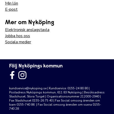
Min lön
E-post
Mer om Nyköping
Elektronisk anslagstavla
Jobba hos oss
Sociala medier
Följ Nyköpings kommun
kundservice@nykoping.se
| Kundservice: 0155-24 80 80 |
Postadress Nyköpings kommun, 611 83 Nyköping | Besöksadress
Stadshuset, Stora Torget | Organisationsnummer 212000-2940 |
Fax Stadshuset 0155-26 75 40 | Fax Social omsorg ärenden om
barn 0155-740 86 | Fax Social omsorg ärenden om vuxna 0155-
740 28