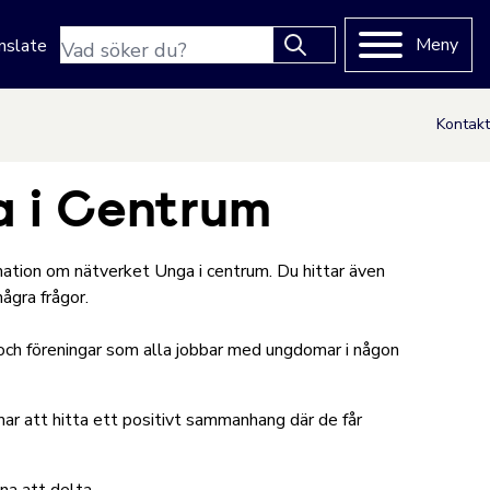
Sökfras
Meny
nslate
Type 2 or more characters
for results.
Kontakt
a i Centrum
rmation om nätverket Unga i centrum. Du hittar även
några frågor.
 och föreningar som alla jobbar med ungdomar i någon
r att hitta ett positivt sammanhang där de får