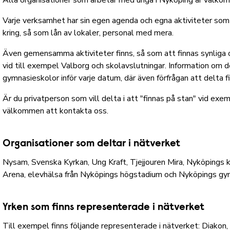
Alla organisationer som arbetar med unga i Nyköping är välkom
Varje verksamhet har sin egen agenda och egna aktiviteter 
kring, så som lån av lokaler, personal med mera.
Även gemensamma aktiviteter finns, så som att finnas synliga 
vid till exempel Valborg och skolavslutningar. Information om de
gymnasieskolor inför varje datum, där även förfrågan att delta 
Är du privatperson som vill delta i att "finnas på stan" vid ex
välkommen att kontakta oss.
Organisationer som deltar i nätverket
Nysam, Svenska Kyrkan, Ung Kraft, Tjejjouren Mira, Nyköpings
Arena, elevhälsa från Nyköpings högstadium och Nyköpings gy
Yrken som finns representerade i nätverket
Till exempel finns följande representerade i nätverket: Diakon,