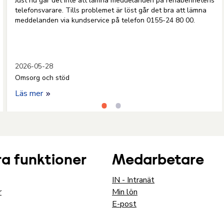
Just nu går det inte att lämna meddelanden på rehabenhetens
telefonsvarare. Tills problemet är löst går det bra att lämna
meddelanden via kundservice på telefon 0155-24 80 00.
2026-05-28
Omsorg och stöd
Läs mer
a funktioner
Medarbetare
IN - Intranät
r
Min lön
E-post