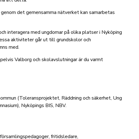
na att delta.
som genom det gemensamma nätverket kan samarbetas
och interagera med ungdomar på olika platser i Nyköping
ssa aktiviteter går ut till grundskolor och
finns med.
empelvis Valborg och skolavslutningar är du varmt
 kommun (Toleransprojektet, Räddning och säkerhet, Ung
mnasium), Nyköpings BIS, NBV.
 församlingspedagoger, fritidsledare,