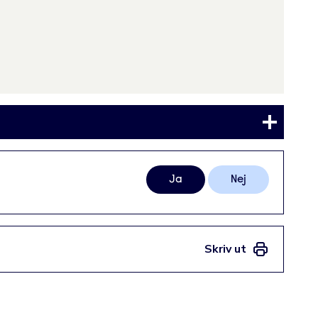
Ja
Nej
Skriv ut