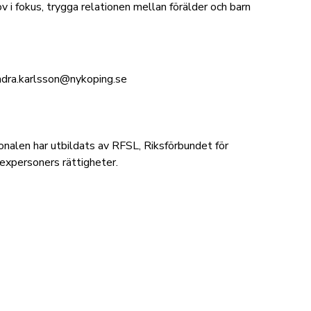
v i fokus, trygga relationen mellan förälder och barn
andra.karlsson@nykoping.se
onalen har utbildats av RFSL, Riksförbundet för
sexpersoners rättigheter.