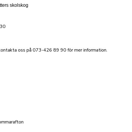
tters skolskog
.30
r kontakta oss på 073-426 89 90 för mer information.
sommarafton