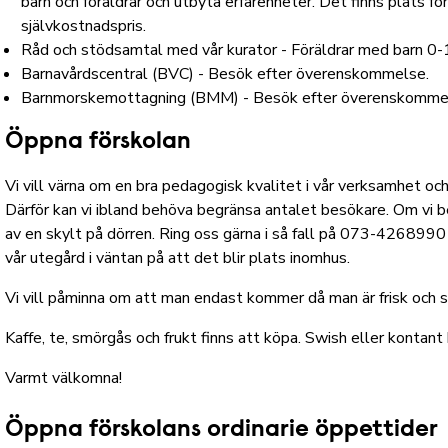
barn och föräldrar och utbyta erfarenheter. Det finns plats för
självkostnadspris.
Råd och stödsamtal med vår kurator - Föräldrar med barn 0-12
Barnavårdscentral (BVC) - Besök efter överenskommelse.
Barnmorskemottagning (BMM) - Besök efter överenskomme
Öppna förskolan
Vi vill värna om en bra pedagogisk kvalitet i vår verksamhet oc
Därför kan vi ibland behöva begränsa antalet besökare. Om vi b
av en skylt på dörren. Ring oss gärna i så fall på 073-4268990 el
vår utegård i väntan på att det blir plats inomhus.
Vi vill påminna om att man endast kommer då man är frisk och 
Kaffe, te, smörgås och frukt finns att köpa. Swish eller kontant
Varmt välkomna!
Öppna förskolans ordinarie öppettider