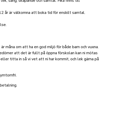
 lek, sång, skapande och samtal. Fika finns till
 år är välkomna att boka tid för enskilt samtal.
lse.
h är måna om att ha en god miljö för både barn och vuxna.
edömer att det är fullt på öppna förskolan kan ni mötas
ler titta in så vi vet att ni har kommit, och lek gärna på
symtomfri.
 betalning.