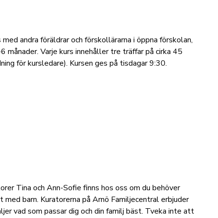
 med andra föräldrar och förskollärarna i öppna förskolan,
-6 månader. Varje kurs innehåller tre träffar på cirka 45
ldning för kursledare). Kursen ges på tisdagar 9:30.
r
atorer Tina och Ann-Sofie finns hos oss om du behöver
et med barn. Kuratorerna på Arnö Familjecentral erbjuder
äljer vad som passar dig och din familj bäst. Tveka inte att