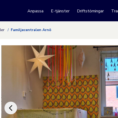
 webbplats
Anpassa
E-tjänster
Driftstörningar
Tra
Hoppa till innehåll
aler
Familjecentralen Arnö