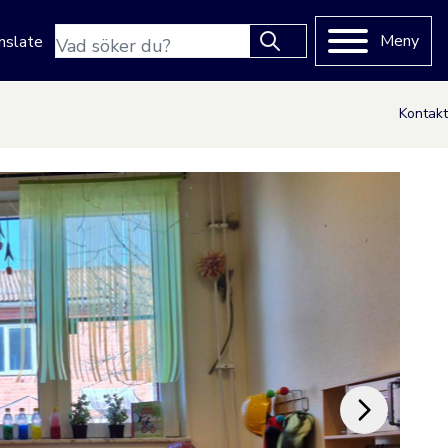
Sökfras
Meny
nslate
Type 2 or more characters
for results.
Kontakt