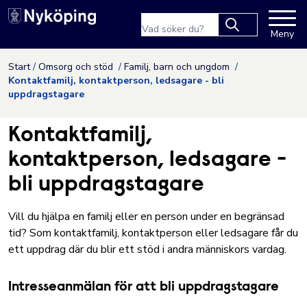
Nyköpings kommuns webbpla
Sökfras
Meny
Type 2 or more
characters for
Hoppa till innehåll
Start
Omsorg och stöd
Familj, barn och ungdom
results.
Kontaktfamilj, kontaktperson, ledsagare - bli
uppdragstagare
Kontaktfamilj,
kontaktperson, ledsagare -
bli uppdragstagare
Vill du hjälpa en familj eller en person under en begränsad
tid? Som kontaktfamilj, kontaktperson eller ledsagare får du
ett uppdrag där du blir ett stöd i andra människors vardag.
Intresseanmälan för att bli uppdragstagare