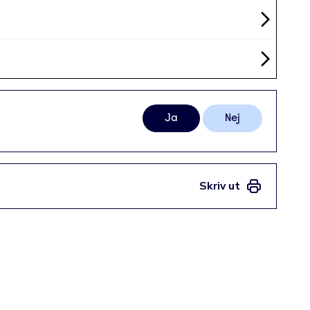
Ja
Nej
Skriv ut