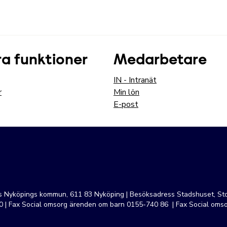
a funktioner
Medarbetare
IN - Intranät
r
Min lön
E-post
ss Nyköpings kommun, 611 83 Nyköping | Besöksadress Stadshuset, Sto
 | Fax Social omsorg ärenden om barn 0155-740 86 | Fax Social oms