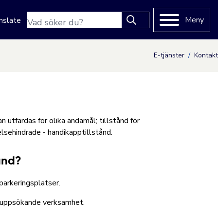
Sökfras
Meny
nslate
Type 2 or more characters
for results.
E-tjänster
Kontakt
n utfärdas för olika ändamål; tillstånd för
elsehindrade - handikapptillstånd.
ånd?
parkeringsplatser.
ed uppsökande verksamhet.