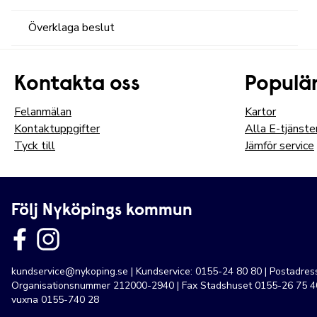
Överklaga beslut
Kontakta oss
Populär
Felanmälan
Kartor
Kontaktuppgifter
Alla E-tjänste
Tyck till
Jämför service
Följ Nyköpings kommun
kundservice@nykoping.se
| Kundservice: 0155-24 80 80 | Postadre
Organisationsnummer 212000-2940 | Fax Stadshuset 0155-26 75 40
vuxna 0155-740 28