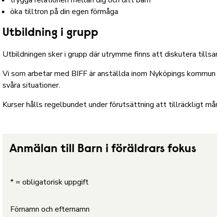
trygga relationen mellan dig och ditt barn
öka tilltron på din egen förmåga
Utbildning i grupp
Utbildningen sker i grupp där utrymme finns att diskutera tills
Vi som arbetar med BIFF är anställda inom Nyköpings kommun och 
svåra situationer.
Kurser hålls regelbundet under förutsättning att tillräckligt m
Anmälan till Barn i föräldrars fokus
* = obligatorisk uppgift
Förnamn och efternamn