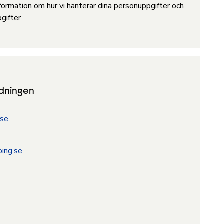
ormation om hur vi hanterar dina personuppgifter och
gifter
ldningen
.se
ping.se