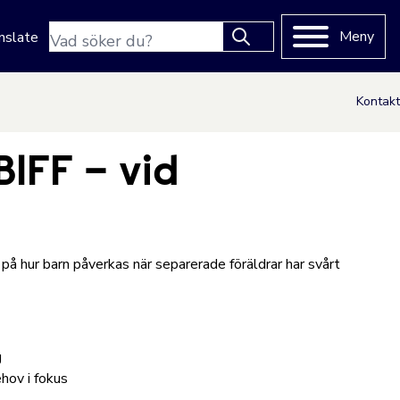
Sökfras
Meny
nslate
Type 2 or more characters
for results.
Kontakt
BIFF – vid
 på hur barn påverkas när separerade föräldrar har svårt
g
hov i fokus