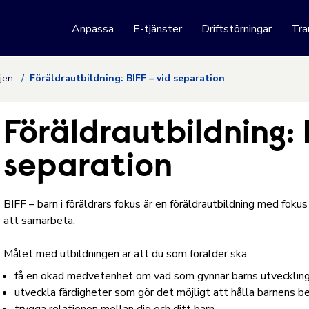
 webbplats
Anpassa
E-tjänster
Driftstörningar
Tra
Hoppa till innehåll
ljen
Föräldrautbildning: BIFF – vid separation
Föräldrautbildning: 
separation
BIFF – barn i föräldrars fokus är en föräldrautbildning med fokus
att samarbeta.
Målet med utbildningen är att du som förälder ska:
få en ökad medvetenhet om vad som gynnar barns utvecklin
utveckla färdigheter som gör det möjligt att hålla barnens be