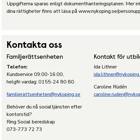
Uppgifterna sparas enligt dokumenthanteringsplanen. Mer inf
dina rättigheter finns att läsa på www.nykoping.se/personupp
Kontakta oss
Familjerättsenheten
Kontakt för utbi
Telefon:
Ida Lithner
Kundservice 09:00-16:00,
ida.lithner@nykoping
helgfri vardag: 0155-24 80 80.
Caroline Rüdén
familjerattsenheten@nykoping.se
caroline.ruden@nyko
Behöver du nå socialtjänsten efter
kontorstid?
Ring Social beredskap
073-773 72 73