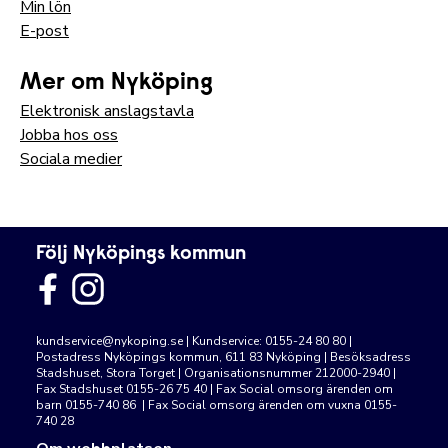
Min lön
E-post
Mer om Nyköping
Elektronisk anslagstavla
Jobba hos oss
Sociala medier
Följ Nyköpings kommun
kundservice@nykoping.se
| Kundservice: 0155-24 80 80 |
Postadress Nyköpings kommun, 611 83 Nyköping | Besöksadress
Stadshuset, Stora Torget | Organisationsnummer 212000-2940 |
Fax Stadshuset 0155-26 75 40 | Fax Social omsorg ärenden om
barn 0155-740 86 | Fax Social omsorg ärenden om vuxna 0155-
740 28