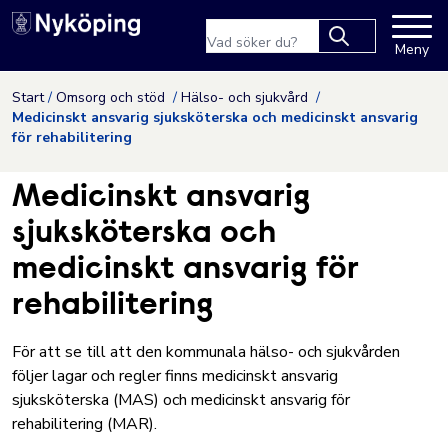
Nyköpings kommuns webbpla
Sökfras
Meny
Type 2 or more
characters for
Hoppa till innehåll
Start
Omsorg och stöd
Hälso- och sjukvård
results.
Medicinskt ansvarig sjuksköterska och medicinskt ansvarig
för rehabilitering
Medicinskt ansvarig
sjuksköterska och
medicinskt ansvarig för
rehabilitering
För att se till att den kommunala hälso- och sjukvården
följer lagar och regler finns medicinskt ansvarig
sjuksköterska (MAS) och medicinskt ansvarig för
rehabilitering (MAR).