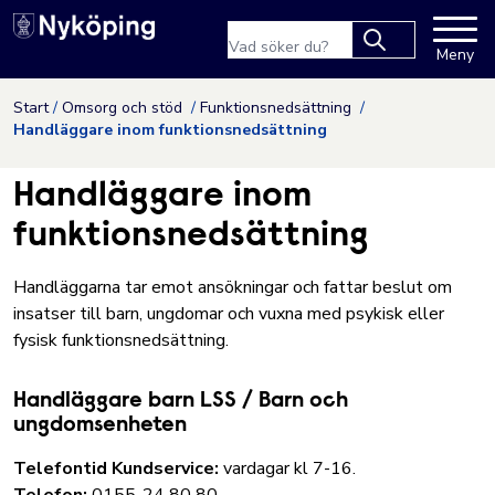
Nyköpings kommuns webbpla
Sökfras
Meny
Type 2 or more
characters for
Hoppa till innehåll
Start
Omsorg och stöd
Funktionsnedsättning
results.
Handläggare inom funktionsnedsättning
Handläggare inom
funktionsnedsättning
Handläggarna tar emot ansökningar och fattar beslut om
insatser till barn, ungdomar och vuxna med psykisk eller
fysisk funktionsnedsättning.
Handläggare barn LSS / Barn och
ungdomsenheten
Telefontid Kundservice:
vardagar kl 7-16.