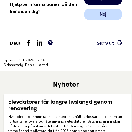
Hjälpte informationen på den
här sidan dig?
Nej
Dela
Skriv ut
Facebook
LinkedIn
E-post
Uppdaterad:
2026-02-16
Sidansvarig: Daniel Hartzell
Nyheter
Elevdatorer får längre livslängd genom
renovering
Nyköpings kommun tar nästa steg i sitt hållbarhetsarbete genom att
fortsätta renovera och återanvända elevdatorer. Satsningen minskar
både klimatpåverkan och kostnader. Den bygger vidare på ett
framgångsrikt pilotprojekt från 2025 som visade att smart