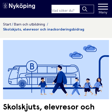
Nyköpings kommuns webbpla
Sökfras
Meny
Type 2 or more
characters for
Hoppa till innehåll
Start
Barn och utbildning
results.
Skolskjuts, elevresor och inackorderingsbidrag
Skolskjuts, elevresor och