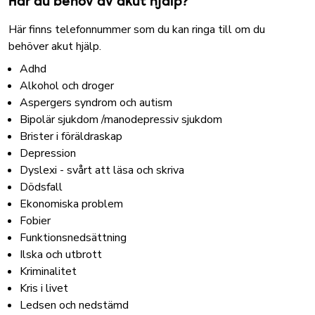
Har du behov av akut hjälp?
Här finns
telefonnummer som du kan ringa
till om du
behöver akut hjälp.
Adhd
Alkohol och droger
Aspergers syndrom och autism
Bipolär sjukdom /manodepressiv sjukdom
Brister i föräldraskap
Depression
Dyslexi - svårt att läsa och skriva
Dödsfall
Ekonomiska problem
Fobier
Funktionsnedsättning
Ilska och utbrott
Kriminalitet
Kris i livet
Ledsen och nedstämd