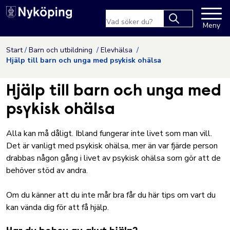
Nyköpings kommuns webbpla
Sökfras
Meny
Type 2 or more
characters for
Hoppa till innehåll
Start
Barn och utbildning
Elevhälsa
results.
Hjälp till barn och unga med psykisk ohälsa
Hjälp till barn och unga med
psykisk ohälsa
Alla kan må dåligt. Ibland fungerar inte livet som man vill.
Det är vanligt med psykisk ohälsa, mer än var fjärde person
drabbas någon gång i livet av psykisk ohälsa som gör att de
behöver stöd av andra.
Om du känner att du inte mår bra får du här tips om vart du
kan vända dig för att få hjälp.