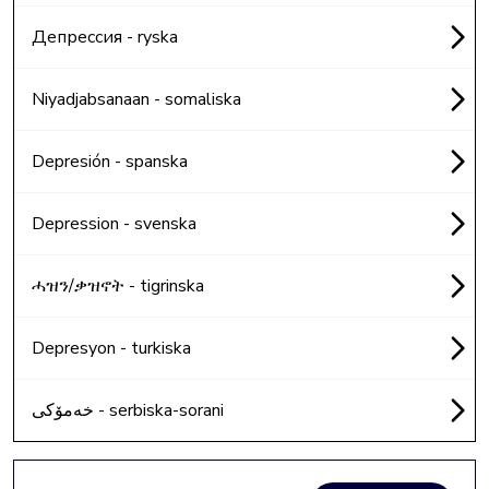
Депрессия - ryska
Niyadjabsanaan - somaliska
Depresión - spanska
Depression - svenska
ሓዝን/ቃዝኖት - tigrinska
Depresyon - turkiska
خەمۆکی - serbiska-sorani