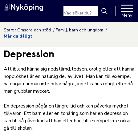
Nyköpings kommuns webbpla
Sökfras
Meny
Type 2 or more
characters for
Hoppa till innehåll
Start
Omsorg och stöd
Familj, barn och ungdom
results.
Mår du dåligt
Depression
Att ibland känna sig nedstämd, ledsen, orolig eller att känna
hopplöshet är en naturlig del av livet. Man kan till exempel
ha dagar när man inte orkar något, inget känns roligt eller då
man grubblar mycket.
En depression pågår en längre tid och kan påverka mycket i
tillvaron. Ett barn eller en tonåring som har en depression
kan bli så påverkad att han eller hon till exempel inte orkar
gå till skolan.