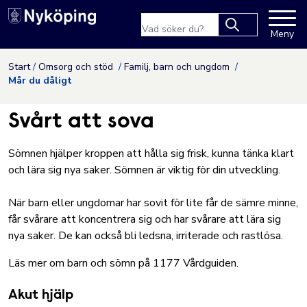
Nyköpings kommuns webbpla
Sökfras
Meny
Type 2 or more
characters for
Hoppa till innehåll
Start
Omsorg och stöd
Familj, barn och ungdom
results.
Mår du dåligt
Svårt att sova
Sömnen hjälper kroppen att hålla sig frisk, kunna tänka klart
och lära sig nya saker. Sömnen är viktig för din utveckling.
När barn eller ungdomar har sovit för lite får de sämre minne,
får svårare att koncentrera sig och har svårare att lära sig
nya saker. De kan också bli ledsna, irriterade och rastlösa.
Läs mer om barn och sömn på 1177 Vårdguiden.
Akut hjälp