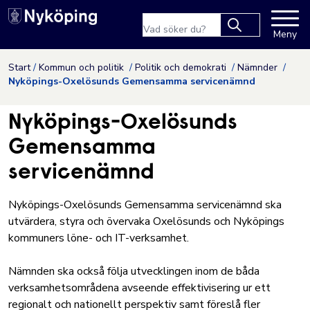
Nyköpings kommuns webbpla
Sökfras
Meny
Type 2 or more
characters for
Hoppa till innehåll
Start
Kommun och politik
Politik och demokrati
Nämnder
results.
Nyköpings-Oxelösunds Gemensamma servicenämnd
Nyköpings-Oxelösunds
Gemensamma
servicenämnd
Nyköpings-Oxelösunds Gemensamma servicenämnd ska
utvärdera, styra och övervaka Oxelösunds och Nyköpings
kommuners löne- och IT-verksamhet.
Nämnden ska också följa utvecklingen inom de båda
verksamhetsområdena avseende effektivisering ur ett
regionalt och nationellt perspektiv samt föreslå fler