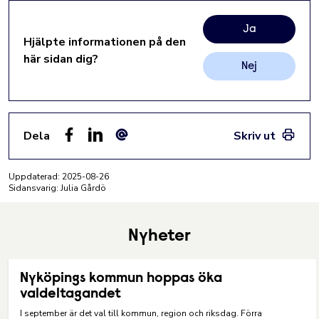
Ja
Hjälpte informationen på den
här sidan dig?
Nej
Dela
Skriv ut
Facebook
LinkedIn
E-post
Uppdaterad:
2025-08-26
Sidansvarig: Julia Gårdö
Nyheter
Nyköpings kommun hoppas öka
valdeltagandet
I september är det val till kommun, region och riksdag. Förra