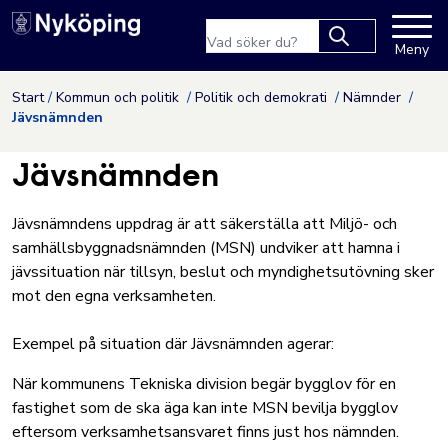
Nyköpings kommuns webbpla
Sökfras
Meny
Type 2 or more
characters for
Hoppa till innehåll
Start
Kommun och politik
Politik och demokrati
Nämnder
results.
Jävsnämnden
Jävsnämnden
Jävsnämndens uppdrag är att säkerställa att Miljö- och
samhällsbyggnadsnämnden (MSN) undviker att hamna i
jävssituation när tillsyn, beslut och myndighetsutövning sker
mot den egna verksamheten.
Exempel på situation där Jävsnämnden agerar:
När kommunens Tekniska division begär bygglov för en
fastighet som de ska äga kan inte MSN bevilja bygglov
eftersom verksamhetsansvaret finns just hos nämnden.