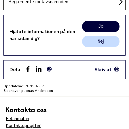
Reglemente för Jävsnämnden
Ja
Hjälpte informationen på den
här sidan dig?
Nej
Dela
Skriv ut
Facebook
LinkedIn
E-post
Uppdaterad:
2026-02-17
Sidansvarig: Jonas Andersson
Kontakta oss
Felanmälan
Kontaktuppgifter