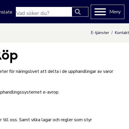
Sökfras
Meny
nslate
Type 2 or more characters
for results.
E-tjänster
Kontakt
köp
ter för näringslivet att delta i de upphandlingar av varor
pphandlingssystemet e-avrop.
ör till oss. Samt vilka lagar och regler som styr