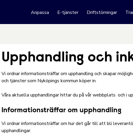
 webbplats
Anpassa
E-tjänster
Driftstörningar
Tra
Hoppa till innehåll
Upphandling och in
Vi ordnar informationsträffar om upphandling och skapar möjlighe
och tjänster som Nyköpings kommun köper in.
Våra aktuella upphandlingar hittar
du på vår webbplats
och
i u
Informationsträffar om upphandling
Vi ordnar informationsträffar om hur det går till att bli leverant
upphandlingar.