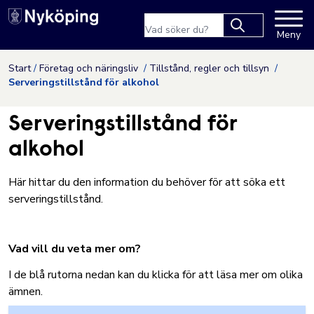
Nyköpings kommuns webbpla
Sökfras
Meny
Type 2 or more
characters for
Hoppa till innehåll
Start
Företag och näringsliv
Tillstånd, regler och tillsyn
results.
Serveringstillstånd för alkohol
Serveringstillstånd för
alkohol
Här hittar du den information du behöver för att söka ett
serveringstillstånd.
Vad vill du veta mer om?
I de blå rutorna nedan kan du klicka för att läsa mer om olika
ämnen.