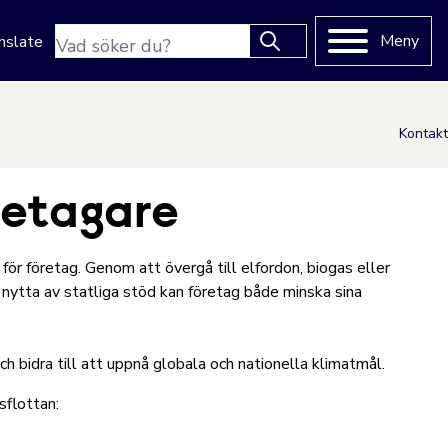
Sökfras
Meny
nslate
Type 2 or more characters
for results.
Kontakt
öretagare
 för företag. Genom att övergå till elfordon, biogas eller
a nytta av statliga stöd kan företag både minska sina
 bidra till att uppnå globala och nationella klimatmål.
sflottan: