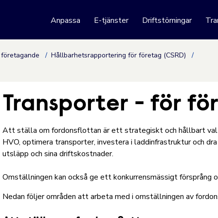
 webbplats
Anpassa
E-tjänster
Driftstörningar
Tra
Hoppa till innehåll
t företagande
Hållbarhetsrapportering för företag (CSRD)
Transporter - för f
Att ställa om fordonsflottan är ett strategiskt och hållbart val
HVO, optimera transporter, investera i laddinfrastruktur och dr
utsläpp och sina driftskostnader.
Omställningen kan också ge ett konkurrensmässigt försprång och
Nedan följer områden att arbeta med i omställningen av fordon