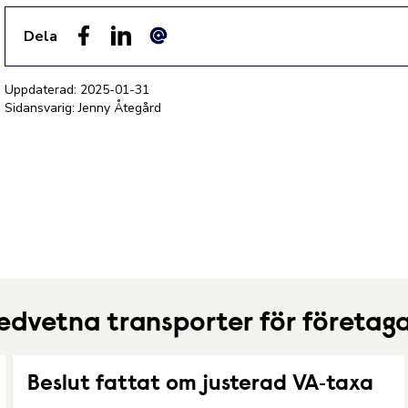
Dela
Facebook
LinkedIn
E-post
Uppdaterad:
2025-01-31
Sidansvarig: Jenny Åtegård
dvetna transporter för företag
Beslut fattat om justerad VA‑taxa