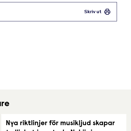
Skriv ut
are
Nya riktlinjer för musikljud skapar