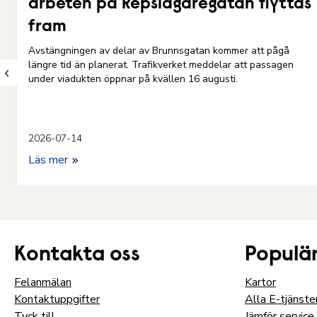
arbeten på Repslagaregatan flyttas
fram
rt
Avstängningen av delar av Brunnsgatan kommer att pågå
längre tid än planerat. Trafikverket meddelar att passagen
under viadukten öppnar på kvällen 16 augusti.
2026-07-14
Läs mer
Kontakta oss
Populär
Felanmälan
Kartor
Kontaktuppgifter
Alla E-tjänste
Tyck till
Jämför service