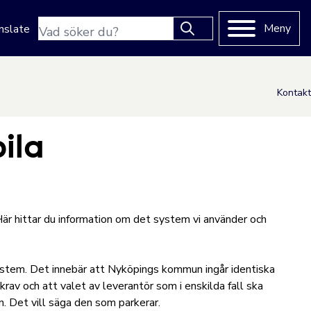
Sökfras
Meny
nslate
Type 2 or more characters
for results.
Kontakt
ila
är hittar du information om det system vi använder och
ystem. Det innebär att Nyköpings kommun ingår identiska
krav och att valet av leverantör som i enskilda fall ska
n. Det vill säga den som parkerar.