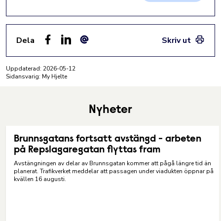
Dela
Skriv ut
Facebook
LinkedIn
E-post
Uppdaterad:
2026-05-12
Sidansvarig: My Hjelte
Nyheter
Brunnsgatans fortsatt avstängd - arbeten
på Repslagaregatan flyttas fram
Avstängningen av delar av Brunnsgatan kommer att pågå längre tid än
planerat. Trafikverket meddelar att passagen under viadukten öppnar på
kvällen 16 augusti.