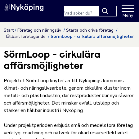
Nyköpings kommuns webbpla
Sökfras
Meny
Type 2 or more
characters for
Hoppa till innehåll
Start
Företag och näringsliv
Starta och driva företag
results.
Hållbart företagande
SörmLoop - cirkulära affärsmöjligheter
SörmLoop - cirkulära
affärsmöjligheter
Projektet SörmLoop knyter an till Nyköpings kommuns
klimat- och näringslivsarbete, genom cirkulära kluster inom
metall- och plastindustrin, där restprodukter blir nya råvaror
och affärsmöjligheter. Det minskar avfall, utsläpp och
stärker en hållbar industri i Nyköping.
Under projektperioden erbjuds små och medelstora företag
verktyg, coachning och nätverk för ökad resurseffektivitet