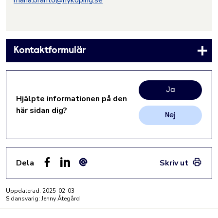
maria.branto@nykoping.se
Kontaktformulär
Ja
Hjälpte informationen på den
här sidan dig?
Nej
Dela
Skriv ut
Facebook
LinkedIn
E-post
Uppdaterad:
2025-02-03
Sidansvarig: Jenny Åtegård