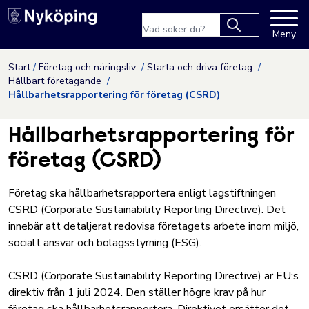
Nyköpings kommuns webbpla
Sökfras
Meny
Type 2 or more
characters for
Hoppa till innehåll
Start
Företag och näringsliv
Starta och driva företag
results.
Hållbart företagande
Hållbarhetsrapportering för företag (CSRD)
Hållbarhetsrapportering för
företag (CSRD)
Företag ska hållbarhetsrapportera enligt lagstiftningen
CSRD (Corporate Sustainability Reporting Directive). Det
innebär att detaljerat redovisa företagets arbete inom miljö,
socialt ansvar och bolagsstyrning (ESG).
CSRD (Corporate Sustainability Reporting Directive) är EU:s
direktiv från 1 juli 2024. Den ställer högre krav på hur