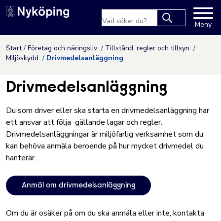
Nyköpings kommuns webbpla
Sökfras
Meny
Type 2 or more
characters for
Hoppa till innehåll
Start
Företag och näringsliv
Tillstånd, regler och tillsyn
results.
Miljöskydd
Drivmedelsanläggning
Drivmedelsanläggning
Du som driver eller ska starta en drivmedelsanläggning har
ett ansvar att följa gällande lagar och regler.
Drivmedelsanläggningar är miljöfarlig verksamhet som du
kan behöva anmäla beroende på hur mycket drivmedel du
hanterar.
Anmäl om drivmedelsanläggning
Om du är osäker på om du ska anmäla eller inte, kontakta