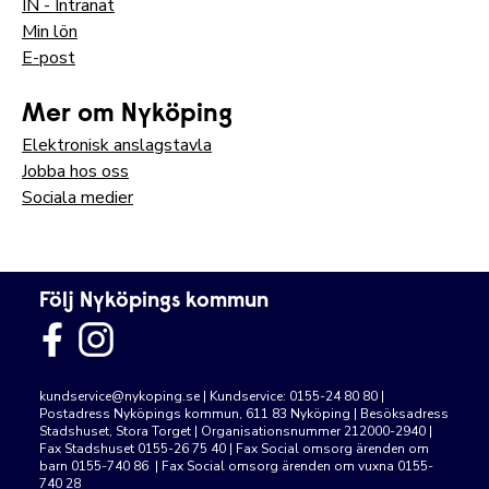
IN - Intranät
Min lön
E-post
Mer om Nyköping
Elektronisk anslagstavla
Jobba hos oss
Sociala medier
Följ Nyköpings kommun
kundservice@nykoping.se
| Kundservice: 0155-24 80 80 |
Postadress Nyköpings kommun, 611 83 Nyköping | Besöksadress
Stadshuset, Stora Torget | Organisationsnummer 212000-2940 |
Fax Stadshuset 0155-26 75 40 | Fax Social omsorg ärenden om
barn 0155-740 86 | Fax Social omsorg ärenden om vuxna 0155-
740 28