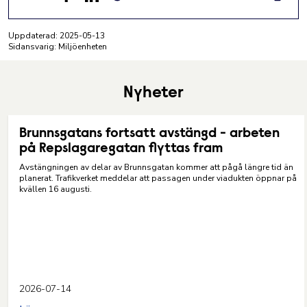
Facebook
LinkedIn
E-post
Uppdaterad:
2025-05-13
Sidansvarig: Miljöenheten
Nyheter
Brunnsgatans fortsatt avstängd - arbeten
på Repslagaregatan flyttas fram
Avstängningen av delar av Brunnsgatan kommer att pågå längre tid än
planerat. Trafikverket meddelar att passagen under viadukten öppnar på
kvällen 16 augusti.
2026-07-14