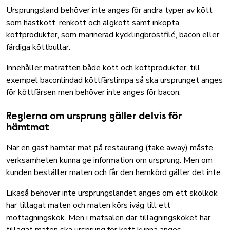
Ursprungsland behöver inte anges för andra typer av kött
som hästkött, renkött och älgkött samt inköpta
köttprodukter, som marinerad kycklingbröstfilé, bacon eller
färdiga köttbullar.
Innehåller maträtten både kött och köttprodukter, till
exempel baconlindad köttfärslimpa så ska ursprunget anges
för köttfärsen men behöver inte anges för bacon.
Reglerna om ursprung gäller delvis för
hämtmat
När en gäst hämtar mat på restaurang (take away) måste
verksamheten kunna ge information om ursprung. Men om
kunden beställer maten och får den hemkörd gäller det inte.
Likaså behöver inte ursprungslandet anges om ett skolkök
har tillagat maten och maten körs iväg till ett
mottagningskök. Men i matsalen där tillagningsköket har