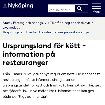
Nyköpings kommuns webbpla
Sökfras
Meny
Type 2 or more
characters for
Hoppa till innehåll
Start
Företag och näringsliv
Tillstånd, regler och tillsyn
results.
Livsmedel
Ursprungsland för kött - information på restauranger
Ursprungsland för kött -
information på
restauranger
Från 1 mars 2025 gäller nya regler om kött. De innebär att
restauranger måste informera sina gäster om
ursprungslandet för kylt och fryst kött från nöt, svin, får, get
och fjäderfä, inklusive malet kött. Informationen kan ges
både skriftligt och muntligt.