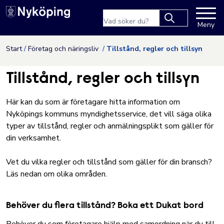
Nyköpings kommuns webbpla
Sökfras
Meny
Type 2 or more
characters for
Hoppa till innehåll
Start
Företag och näringsliv
Tillstånd, regler och tillsyn
results.
Tillstånd, regler och tillsyn
Här kan du som är företagare hitta information om
Nyköpings kommuns myndighetsservice, det vill säga olika
typer av tillstånd, regler och anmälningsplikt som gäller för
din verksamhet.
Vet du vilka regler och tillstånd som gäller för din bransch?
Läs nedan om olika områden.
Behöver du flera tillstånd? Boka ett Dukat bord