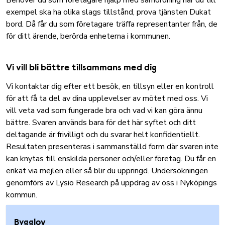
Behöver du som företagare hjälp med samordning när du till
exempel ska ha olika slags tillstånd, prova tjänsten
Dukat
bord.
Då får du som företagare träffa representanter från, de
för ditt ärende, berörda enheterna i kommunen.
Vi vill bli bättre tillsammans med dig
Vi kontaktar dig efter ett besök, en tillsyn eller en kontroll
för att få ta del av dina upplevelser av mötet med oss. Vi
vill veta vad som fungerade bra och vad vi kan göra ännu
bättre. Svaren används bara för det här syftet och ditt
deltagande är frivilligt och du svarar helt konfidentiellt.
Resultaten presenteras i sammanställd form där svaren inte
kan knytas till enskilda personer och/eller företag. Du får en
enkät via mejlen eller så blir du uppringd. Undersökningen
genomförs av Lysio Research på uppdrag av oss i Nyköpings
kommun.
Bygglov