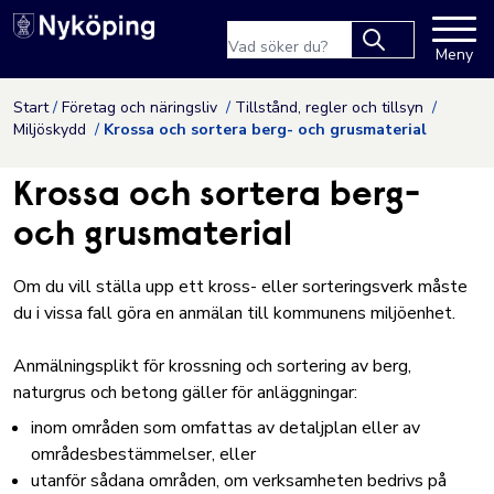
Nyköpings kommuns webbpla
Sökfras
Meny
Type 2 or more
characters for
Hoppa till innehåll
Start
Företag och näringsliv
Tillstånd, regler och tillsyn
results.
Miljöskydd
Krossa och sortera berg- och grusmaterial
Krossa och sortera berg-
och grusmaterial
Om du vill ställa upp ett kross- eller sorteringsverk måste
du i vissa fall göra en anmälan till kommunens miljöenhet.
Anmälningsplikt för krossning och sortering av berg,
naturgrus och betong gäller för anläggningar:
inom områden som omfattas av detaljplan eller av
områdesbestämmelser, eller
utanför sådana områden, om verksamheten bedrivs på