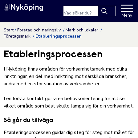
Nyköpings kommuns webbpla
Sökfras
Meny
Type 2 or more
characters for
Hoppa till innehåll
Start
Företag och näringsliv
Mark och lokaler
results.
Företagsmark
Etableringsprocessen
Etableringsprocessen
I Nyköping finns områden för verksamhetsmark med olika
inriktningar, en del med inriktning mot särskilda branscher,
andra med en stor variation av verksamheter.
I en första kontakt gör vi en behovsorientering för att se
vilket område som bäst skulle lämpa sig för din verksamhet.
Så går du tillväga
Etableringsprocessen guidar dig steg för steg mot målet för