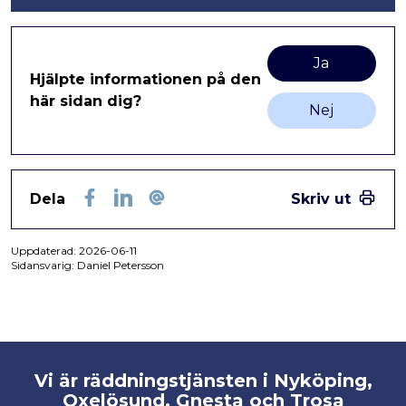
Ja
Hjälpte informationen på den
här sidan dig?
Nej
Dela
Skriv ut
Facebook
LinkedIn
E-post
Uppdaterad:
2026-06-11
Sidansvarig: Daniel Petersson
Vi är räddningstjänsten i Nyköping,
Oxelösund, Gnesta och Trosa