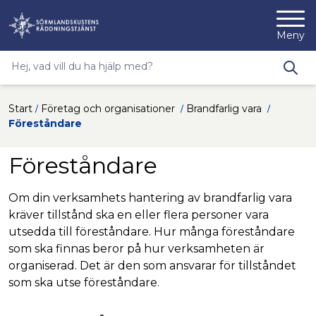
Nyköpings kommuns webbp
Meny
Sökfras
Type 2 or more characters for results.
Hoppa till innehåll
Start
Företag och organisationer
Brandfarlig vara
Föreståndare
Föreståndare
Om din verksamhets hantering av brandfarlig vara
kräver tillstånd ska en eller flera personer vara
utsedda till föreståndare. Hur många föreståndare
som ska finnas beror på hur verksamheten är
organiserad. Det är den som ansvarar för tillståndet
som ska utse föreståndare.