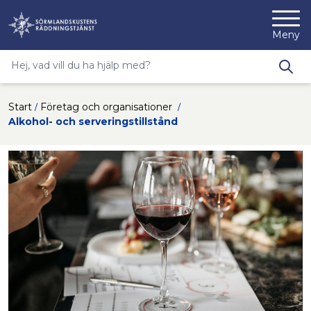
Nyköpings kommuns webbp
Meny
Sökfras
Type 2 or more characters for results.
Hoppa till innehåll
Start
Företag och organisationer
Alkohol- och serveringstillstånd