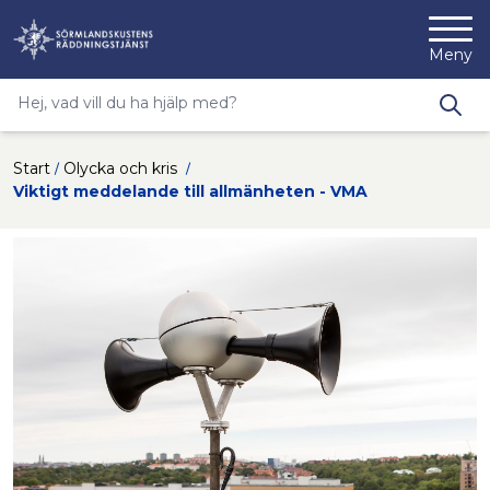
Nyköpings kommuns webbp
Meny
Sökfras
Type 2 or more characters for results.
Hoppa till innehåll
Start
Olycka och kris
Viktigt meddelande till allmänheten - VMA