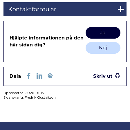
Kontaktformulär
Ja
Hjälpte informationen på den
här sidan dig?
Nej
Dela
Skriv ut
Facebook
LinkedIn
E-post
Uppdaterad:
2026-01-13
Sidansvarig: Fredrik Gustafsson