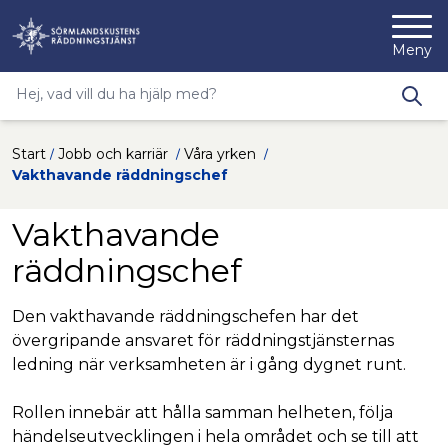
Nyköpings kommuns webbp
Meny
Sökfras
Type 2 or more characters for results.
Hoppa till innehåll
Start
Jobb och karriär
Våra yrken
Vakthavande räddningschef
Vakthavande
räddningschef
Den vakthavande räddningschefen har det
övergripande ansvaret för räddningstjänsternas
ledning när verksamheten är i gång dygnet runt.
Rollen innebär att hålla samman helheten, följa
händelseutvecklingen i hela området och se till att