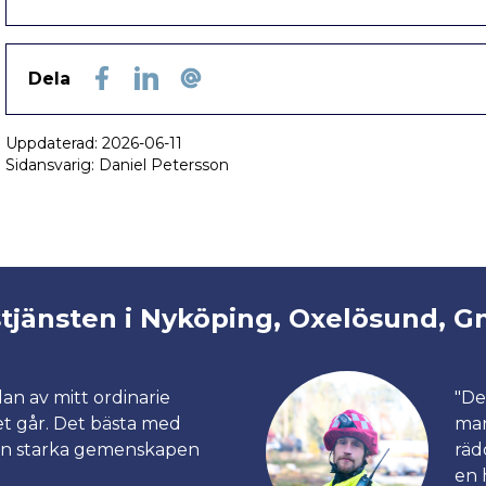
Dela
Facebook
LinkedIn
E-post
Uppdaterad:
2026-06-11
Sidansvarig: Daniel Petersson
stjänsten i Nyköping, Oxelösund, G
an av mitt ordinarie
"De
et går. Det bästa med
man
den starka gemenskapen
räd
en 