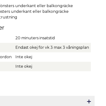
ll fönsters underkant eller balkongräcke
fönsters underkant eller balkongräcke
utrustning
er
20 minuters insatstid
Endast okej för vk 3 max 3 våningsplan
gfordon
Inte okej
Inte okej
Öppna sek