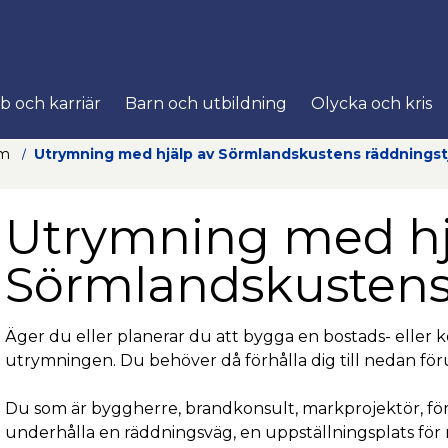
uns webbplats
b och karriär
Barn och utbildning
Olycka och kris
Hoppa till innehåll
om
Utrymning med hjälp av Sörmlandskustens räddningst
Utrymning med hj
Sörmlandskustens
Äger du eller planerar du att bygga en bostads- eller k
utrymningen. Du behöver då förhålla dig till nedan för
Du som är byggherre, brandkonsult, markprojektör, för
underhålla en räddningsväg, en uppställningsplats för 