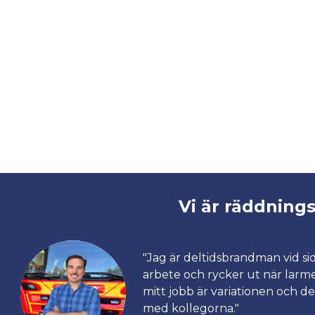
Vi är räddning
"Jag är deltidsbrandman vid sid
arbete och rycker ut när larm
mitt jobb är variationen och 
med kollegorna."