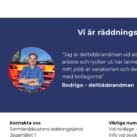
Vi är räddning
"Jag är deltidsbrandman vid sid
arbete och rycker ut när larm
mitt jobb är variationen och 
med kollegorna."
Rodrigo - deltidsbrandman
Kontakta oss
Viktiga nu
Sörmlandskustens räddningstjänst
Vid nödläge -
Jägarhållet 1
Info vid olyck