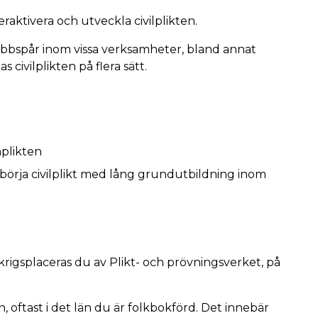
raktivera och utveckla civilplikten.
nabbspår inom vissa verksamheter, bland annat
civilplikten på flera sätt.
nplikten
örja civilplikt med lång grundutbildning inom
krigsplaceras du av Plikt- och prövningsverket, på
oftast i det län du är folkbokförd. Det innebär