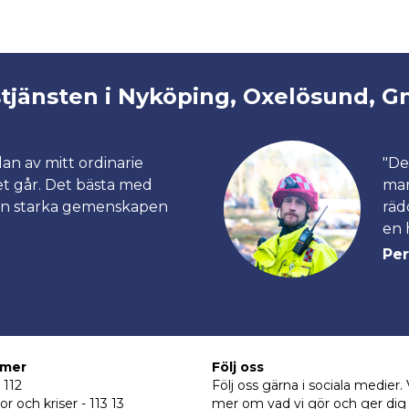
stjänsten i Nyköping, Oxelösund, G
an av mitt ordinarie
"De
et går. Det bästa med
man
den starka gemenskapen
räd
en 
Per
mmer
Följ oss
 112
Följ oss gärna i sociala medier. 
or och kriser - 113 13
mer om vad vi gör och ger dig s