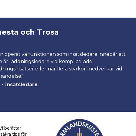
nesta och Trosa
n operativa funktionen som insatsledare innebär att
 är räddningsledare vid komplicerade
dningsinsatser eller när flera styrkor medverkar vid
händelse."
 - insatsledare
Vi berättar
äkra tips för