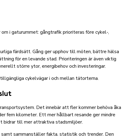
r om i gaturummet: gångtrafik prioriteras före cykel-,
rliga färdsätt. Gång ger upphov till möten, bättre hälsa
tning för en levande stad. Prioriteringen är även viktig
nerellt större ytor, energibehov och investeringar.
illgängliga cykelvägar i och mellan tätorterna.
slut
 transportsystem. Det innebär att fler kommer behöva åka
under fem kilometer. Ett mer hållbart resande ger mindre
 bidrar till mer attraktiva stadsmiljöer.
 samt sammanställer fakta, statistik och trender. Den