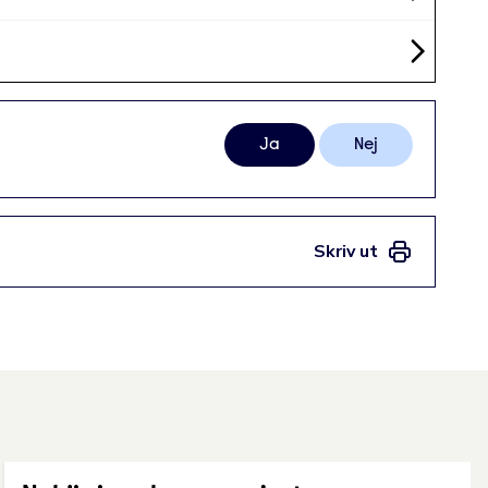
Ja
Nej
Skriv ut