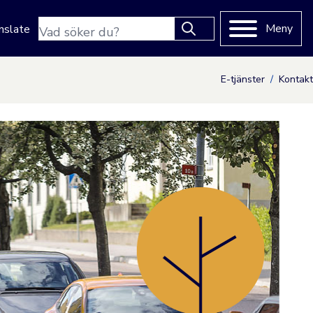
Sökfras
Meny
nslate
Type 2 or more characters
for results.
E-tjänster
Kontakt