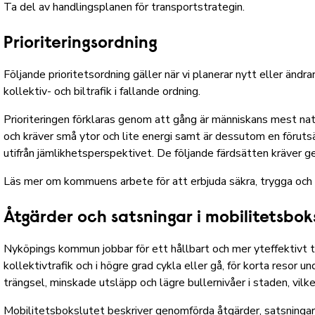
Ta del av handlingsplanen för transportstrategin.
Prioriteringsordning
Följande prioritetsordning gäller när vi planerar nytt eller ändra
kollektiv- och biltrafik i fallande ordning.
Prioriteringen förklaras genom att gång är människans mest natu
och kräver små ytor och lite energi samt är dessutom en förutsät
utifrån jämlikhetsperspektivet. De följande färdsätten kräver ge
Läs mer om kommuens arbete för att erbjuda säkra, trygga och t
Åtgärder och satsningar i mobilitetsbok
Nyköpings kommun jobbar för ett hållbart och mer yteffektivt
kollektivtrafik och i högre grad cykla eller gå, för korta resor 
trängsel, minskade utsläpp och lägre bullernivåer i staden, vilket
Mobilitetsbokslutet beskriver genomförda åtgärder, satsningar