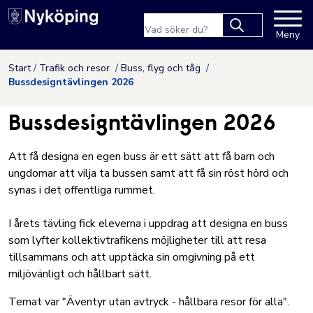
Nyköpings kommuns webbpla
Sökfras
Meny
Type 2 or more
characters for
Hoppa till innehåll
Start
Trafik och resor
Buss, flyg och tåg
results.
Bussdesigntävlingen 2026
Bussdesigntävlingen 2026
Att få designa en egen buss är ett sätt att få barn och
ungdomar att vilja ta bussen samt att få sin röst hörd och
synas i det offentliga rummet.
I årets tävling fick eleverna i uppdrag att designa en buss
som lyfter kollektivtrafikens möjligheter till att resa
tillsammans och att upptäcka sin omgivning på ett
miljövänligt och hållbart sätt.
Temat var "Äventyr utan avtryck - hållbara resor för alla".