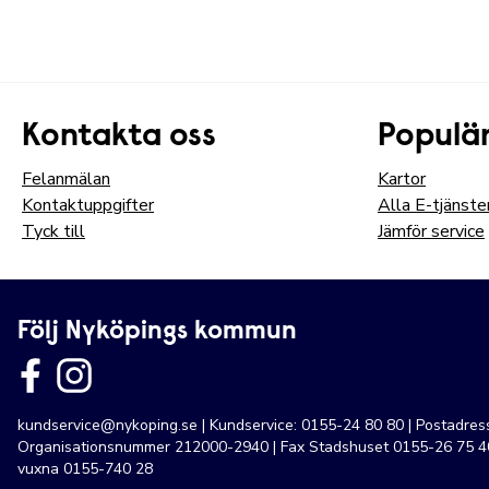
Kontakta oss
Populär
Felanmälan
Kartor
Kontaktuppgifter
Alla E-tjänste
Tyck till
Jämför service
Följ Nyköpings kommun
kundservice@nykoping.se
| Kundservice: 0155-24 80 80 | Postadre
Organisationsnummer 212000-2940 | Fax Stadshuset 0155-26 75 40
vuxna 0155-740 28