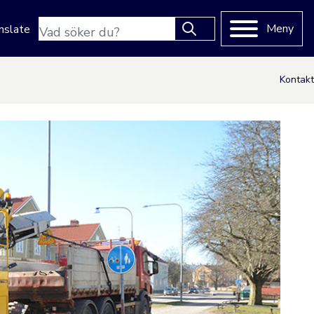
Sökfras
Meny
nslate
Type 2 or more characters
for results.
Kontakt