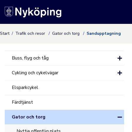
Nyköpings kommuns
Start
Trafik och resor
Gator och torg
Sandupptagning
Buss, flyg och tåg
Cykling och cykelvägar
Elsparkcykel
Färdtjänst
Gator och torg
Nyttja offentlig plats