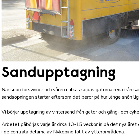
Sandupptagning
När snön försvinner och våren nalkas sopas gatorna rena från sand
sandsopningen startar eftersom det beror på hur länge snön lig
Vi börjar upptagning av vintersand från gator och gång- och cyk
Arbetet påbörjas varje år cirka 13-15 veckor in på det nya året 
i de centrala delarna av Nyköping följt av ytterområdena.