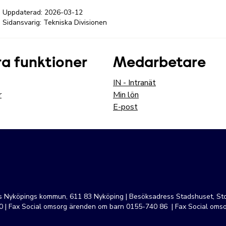
Uppdaterad:
2026-03-12
Sidansvarig: Tekniska Divisionen
a funktioner
Medarbetare
IN - Intranät
r
Min lön
E-post
ss Nyköpings kommun, 611 83 Nyköping | Besöksadress Stadshuset, Sto
 | Fax Social omsorg ärenden om barn 0155-740 86 | Fax Social oms