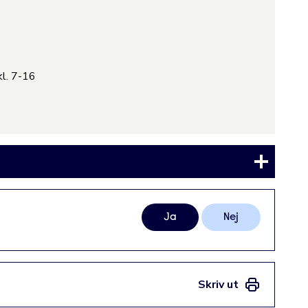
kl. 7-16
Ja
Nej
Skriv ut