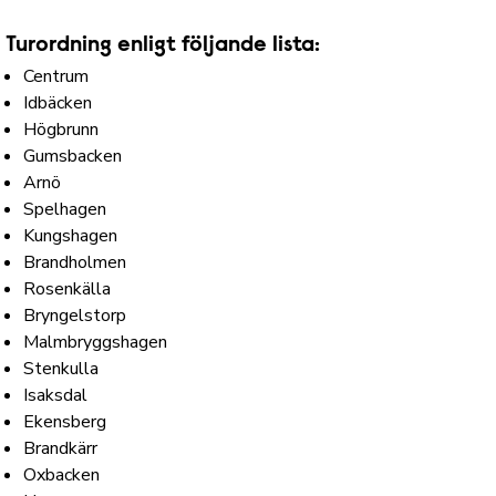
Turordning enligt följande lista:
Centrum
Idbäcken
Högbrunn
Gumsbacken
Arnö
Spelhagen
Kungshagen
Brandholmen
Rosenkälla
Bryngelstorp
Malmbryggshagen
Stenkulla
Isaksdal
Ekensberg
Brandkärr
Oxbacken