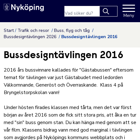
Nyköpings kommuns webbpla
Sökfras
Meny
Type 2 or more
characters for
Hoppa till innehåll
Start
Trafik och resor
Buss, flyg och tåg
results.
Bussdesigntävlingen 2026
Bussdesigntävlingen 2016
Bussdesigntävlingen 2016
2016 års bussvinnare kallades för "Gästabussen" eftersom
temat för tävlingen var just Gästabudet med ledorden
Välkomnande, Generöst och Överraskande. Klass 4 på
Bryngelstorpskolan vann!
Under hösten firades klassen med tårta, men det var först
början av året 2016 som de fick sitt stora pris, att åka en tur
med "sin" buss genom stan. Du kan hänga med genom att se
vår film. Klassens bidrag vann med god marginal i tävlingen
som avgjordes på Nyköpings kommuns webbplats och i