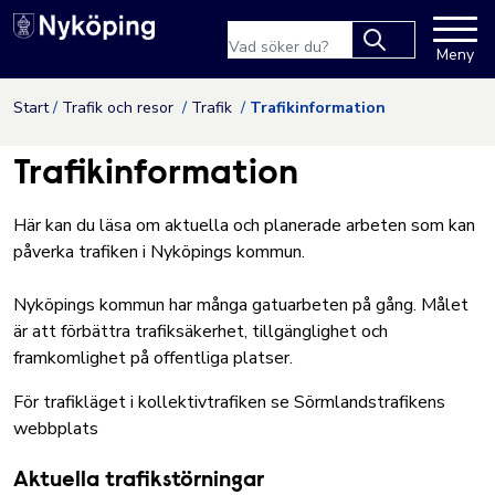
Nyköpings kommuns webbpla
Sökfras
Meny
Type 2 or more
characters for
Hoppa till innehåll
Start
Trafik och resor
Trafik
Trafikinformation
results.
Trafikinformation
Här kan du läsa om aktuella och planerade arbeten som kan
påverka trafiken i Nyköpings kommun.
Nyköpings kommun har många gatuarbeten på gång. Målet
är att förbättra trafiksäkerhet, tillgänglighet och
framkomlighet på offentliga platser.
För trafikläget i kollektivtrafiken se
Sörmlandstrafikens
webbplats
Aktuella trafikstörningar