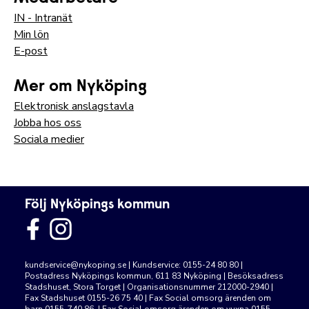
IN - Intranät
Min lön
E-post
Mer om Nyköping
Elektronisk anslagstavla
Jobba hos oss
Sociala medier
Följ Nyköpings kommun
kundservice@nykoping.se
| Kundservice: 0155-24 80 80 |
Postadress Nyköpings kommun, 611 83 Nyköping | Besöksadress
Stadshuset, Stora Torget | Organisationsnummer 212000-2940 |
Fax Stadshuset 0155-26 75 40 | Fax Social omsorg ärenden om