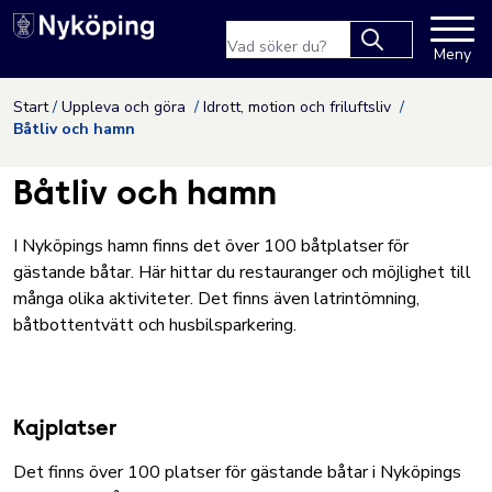
Nyköpings kommuns webbpla
Sökfras
Meny
Type 2 or more
characters for
Hoppa till innehåll
Start
Uppleva och göra
Idrott, motion och friluftsliv
results.
Båtliv och hamn
Båtliv och hamn
I Nyköpings hamn finns det över 100 båtplatser för
gästande båtar. Här hittar du restauranger och möjlighet till
många olika aktiviteter. Det finns även latrintömning,
båtbottentvätt och husbilsparkering.
Kajplatser
Det finns över 100 platser för gästande båtar i Nyköpings