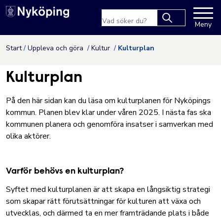
Nyköpings kommuns webbpla
Sökfras
Meny
Type 2 or more
characters for
Hoppa till innehåll
Start
Uppleva och göra
Kultur
Kulturplan
results.
Kulturplan
På den här sidan kan du läsa om kulturplanen för Nyköpings
kommun. Planen blev klar under våren 2025. I nästa fas ska
kommunen
planera och genomföra insatser i samverkan med
olika aktörer.
Varför behövs en kulturplan?
Syftet med kulturplanen är att skapa en långsiktig strategi
som skapar rätt förutsättningar för kulturen att växa och
utvecklas, och därmed ta en mer framträdande plats i både