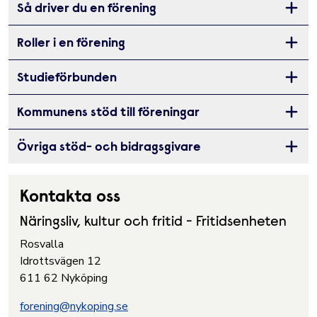
Så driver du en förening
Öppna 
Roller i en förening
Öppna 
Studieförbunden
Öppna 
Kommunens stöd till föreningar
Öppna 
Övriga stöd- och bidragsgivare
Öppna 
Kontakta oss
Näringsliv, kultur och fritid - Fritidsenheten
Rosvalla
Idrottsvägen 12
611 62 Nyköping
forening@nykoping.se