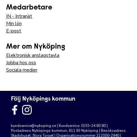
Medarbetare
IN - Intranät
Min lön
E-post
Mer om Nyköping
Elektronisk anslagstavla
Jobba hos oss
Sociala medier
Följ Nyköpings kommun
kundservice@nykoping.se
| Kundservice: 0155-24 80 80 |
Postadress Nyköpings kommun, 611 83 Nyköping | Besöksadress
Stadshuset, Stora Torget | Organisationsnummer 212000-2940 |