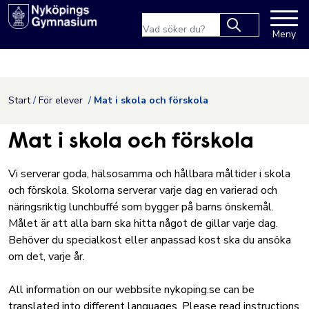
Nyköpings kommuns webbpla
Sökfras
Meny
Type 2 or more
characters for
results.
Hoppa till innehåll
Start
För elever
Mat i skola och förskola
Mat i skola och förskola
Vi serverar goda, hälsosamma och hållbara måltider i skola
och förskola. Skolorna serverar varje dag en varierad och
näringsriktig lunchbuffé som bygger på barns önskemål.
Målet är att alla barn ska hitta något de gillar varje dag.
Behöver du specialkost eller anpassad kost ska du ansöka
om det, varje år.
All information on our webbsite nykoping.se can be
translated into different languages.
Please read instructions