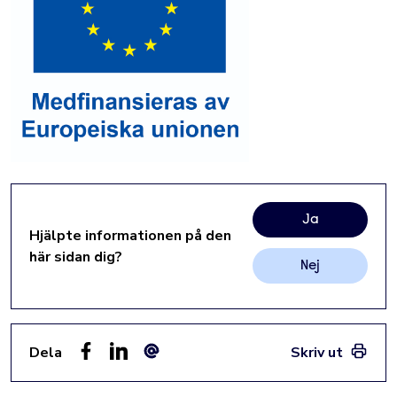
Ja
Hjälpte informationen på den
här sidan dig?
Nej
Dela
Skriv ut
Facebook
LinkedIn
E-post