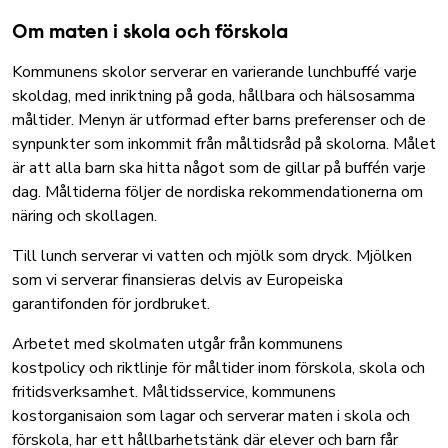
Om maten i skola och förskola
Kommunens skolor serverar en varierande lunchbuffé varje
skoldag, med inriktning på goda, hållbara och hälsosamma
måltider. Menyn är utformad efter barns preferenser och de
synpunkter som inkommit från måltidsråd på skolorna. Målet
är att alla barn ska hitta något som de gillar på buffén varje
dag. Måltiderna följer de nordiska rekommendationerna om
näring och skollagen.
Till lunch serverar vi vatten och mjölk som dryck. Mjölken
som vi serverar finansieras delvis av Europeiska
garantifonden för jordbruket.
Arbetet med skolmaten utgår från
kommunens
kostpolicy
och
riktlinje för måltider inom förskola, skola och
fritidsverksamhet
. Måltidsservice, kommunens
kostorganisaion som lagar och serverar maten i skola och
förskola, har ett hållbarhetstänk där elever och barn får