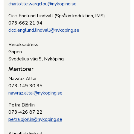
charlotte.wargclou@nykoping.se
Cicci Englund Lindvall (Språkintroduktion, IMS)
073-662 21 94
cicci.englund.lindvall@nykoping.se
Besöksadress:
Gripen
Svedelius väg 9, Nyköping
Mentorer
Nawraz Altai
073-149 30 35
nawraz.altai@nykoping.se
Petra Björlin
073-426 87 22
petra.bjorlin@nykoping.se
Atiqullah Fekrat