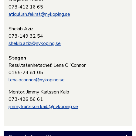
073-412 16 65
atiqullah.fekrat@nykoping.se
Shekib Aziz
073-149 32 54
shekib.aziz@nykoping.se
Stegen
Resultatenhetschef: Lena O´Connor
0155-24 81 05
lena.oconnor@nykoping.se
Mentor: Jimmy Karlsson Kaib
073-426 86 61
jimmy.karlsson.kaib@nykoping.se