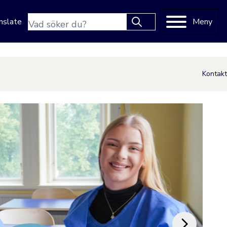
Sökfras
Meny
nslate
Type 2 or more characters
for results.
Kontakt