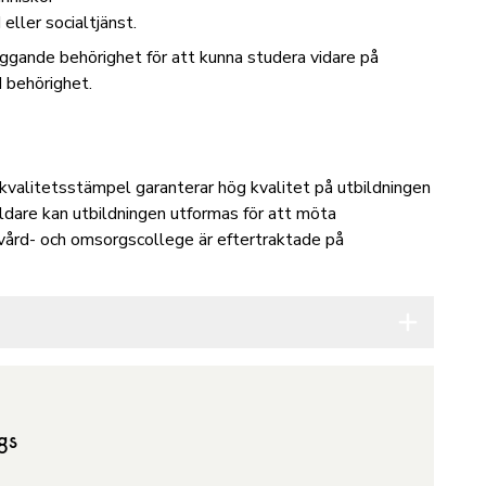
 eller socialtjänst.
äggande behörighet för att kunna studera vidare på
 behörighet.
 kvalitetsstämpel garanterar hög kvalitet på utbildningen
ildare kan utbildningen utformas för att möta
tt vård- och omsorgscollege är eftertraktade på
Öppna sekt
gs