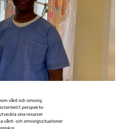
 inom vård och omsorg
istentiellt perspektiv
utveckla sina resurser
ka vård- och omsorgssituationer
änniskor