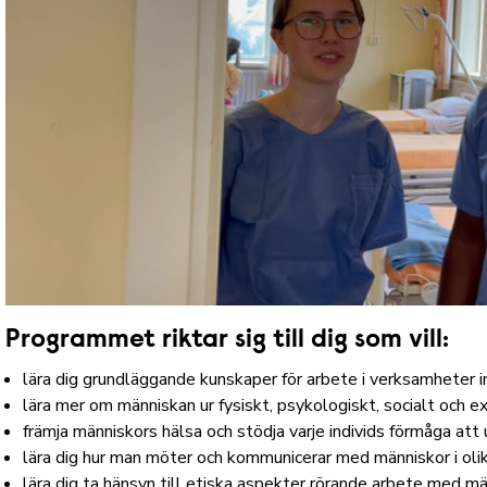
Programmet riktar sig till dig som vill:
lära dig grundläggande kunskaper för arbete i verksamheter
lära mer om människan ur fysiskt, psykologiskt, socialt och ex
främja människors hälsa och stödja varje individs förmåga att 
lära dig hur man möter och kommunicerar med människor i oli
lära dig ta hänsyn till etiska aspekter rörande arbete med m