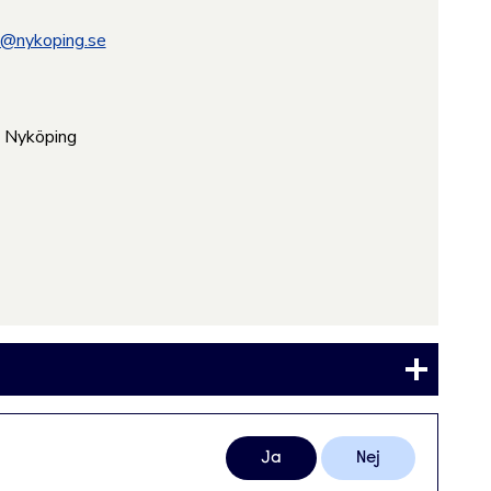
@nykoping.se
, Nyköping
Ja
Nej