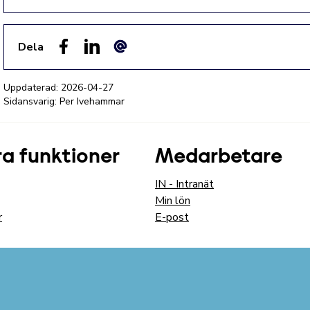
Dela
Facebook
LinkedIn
E-post
Uppdaterad:
2026-04-27
Sidansvarig: Per Ivehammar
a funktioner
Medarbetare
IN - Intranät
Min lön
r
E-post