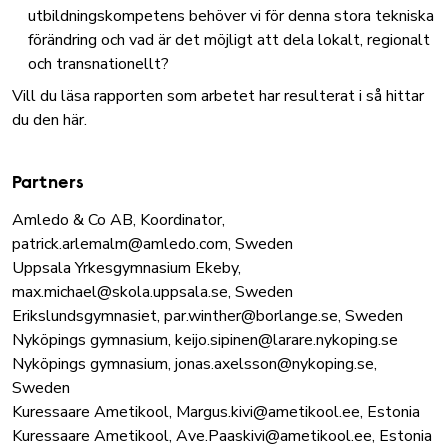
utbildningskompetens behöver vi för denna stora tekniska
förändring och vad är det möjligt att dela lokalt, regionalt
och transnationellt?
Vill du läsa rapporten som arbetet har resulterat i så hittar
du den
här
.
Partners
Amledo & Co AB, Koordinator,
patrick.arlemalm@amledo.com, Sweden
Uppsala Yrkesgymnasium Ekeby,
max.michael@skola.uppsala.se, Sweden
Erikslundsgymnasiet, par.winther@borlange.se, Sweden
Nyköpings gymnasium, keijo.sipinen@larare.nykoping.se
Nyköpings gymnasium, jonas.axelsson@nykoping.se,
Sweden
Kuressaare Ametikool, Margus.kivi@ametikool.ee, Estonia
Kuressaare Ametikool, Ave.Paaskivi@ametikool.ee, Estonia