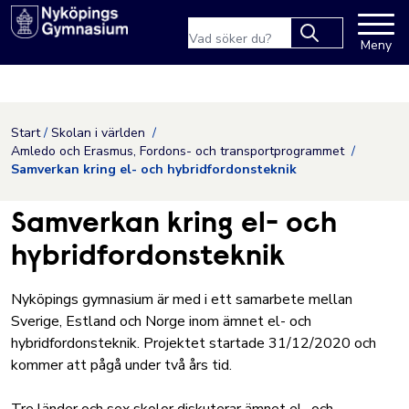
Nyköpings kommuns webbpla
Sökfras
Meny
Type 2 or more
characters for
results.
Hoppa till innehåll
Start
Skolan i världen
Amledo och Erasmus, Fordons- och transportprogrammet
Samverkan kring el- och hybridfordonsteknik
Samverkan kring el- och
hybridfordonsteknik
Nyköpings gymnasium är med i ett samarbete mellan
Sverige, Estland och Norge inom ämnet el- och
hybridfordonsteknik. Projektet startade 31/12/2020 och
kommer att pågå under två års tid.