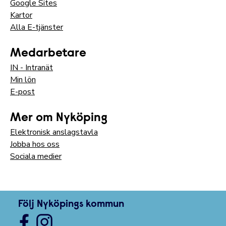
Google Sites
Kartor
Alla E-tjänster
Medarbetare
IN - Intranät
Min lön
E-post
Mer om Nyköping
Elektronisk anslagstavla
Jobba hos oss
Sociala medier
Följ Nyköpings kommun