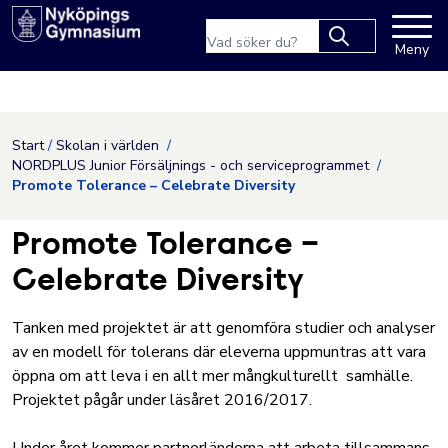
Nyköpings kommuns webbpla
Sökfras
Meny
Type 2 or more
characters for
results.
Hoppa till innehåll
Start
Skolan i världen
NORDPLUS Junior Försäljnings - och serviceprogrammet
Promote Tolerance – Celebrate Diversity
Promote Tolerance –
Celebrate Diversity
Tanken med projektet är att genomföra studier och analyser
av en modell för tolerans där eleverna uppmuntras att vara
öppna om att leva i en allt mer mångkulturellt samhälle.
Projektet pågår under läsåret 2016/2017.