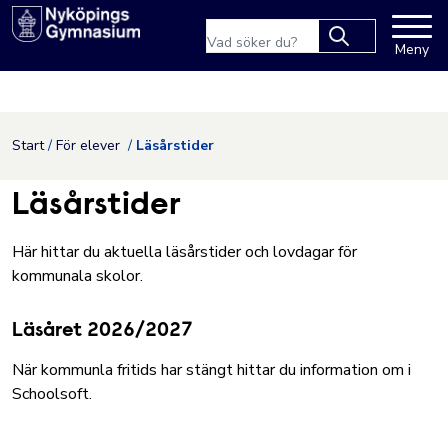
Nyköpings kommuns webbpla
Sökfras
Meny
Type 2 or more
characters for
results.
Hoppa till innehåll
Start
För elever
Läsårstider
Läsårstider
Här hittar du aktuella läsårstider och lovdagar för
kommunala skolor.
Läsåret 2026/2027
När kommunla fritids har stängt hittar du information om i
Schoolsoft.