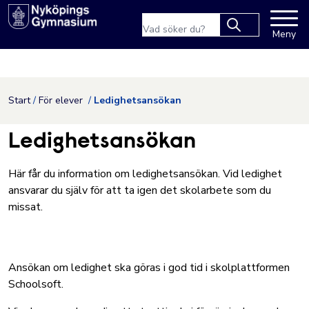
Nyköpings kommuns webbpla
Sökfras
Meny
Type 2 or more
characters for
results.
Hoppa till innehåll
Start
För elever
Ledighetsansökan
Ledighetsansökan
Här får du information om ledighetsansökan. Vid ledighet
ansvarar du själv för att ta igen det skolarbete som du
missat.
Ansökan om ledighet ska göras
i god tid i skolplattformen
Schoolsoft.