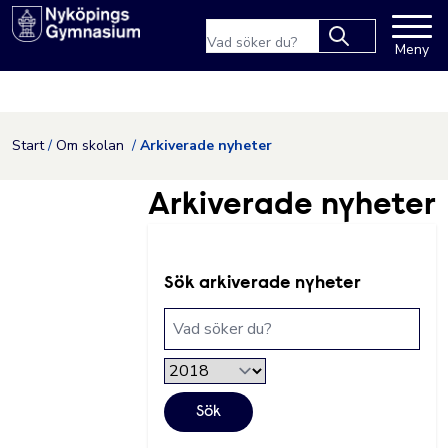
Nyköpings kommuns webbpla
Sökfras
Meny
Type 2 or more
characters for
results.
Hoppa till innehåll
Start
Om skolan
Arkiverade nyheter
Arkiverade nyheter
Sök arkiverade nyheter
Sökfras
Filtrera nyheter efter år